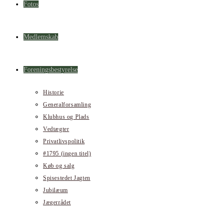
Fotos
Medlemskab
Foreningsbestyrelse
Historie
Generalforsamling
Klubhus og Plads
Vedtægter
Privatlivspolitik
#1795 (ingen titel)
Køb og salg
Spisestedet Jagten
Jubilæum
Jægerrådet