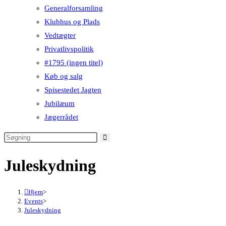
Generalforsamling
Klubhus og Plads
Vedtægter
Privatlivspolitik
#1795 (ingen titel)
Køb og salg
Spisestedet Jagten
Jubilæum
Jægerrådet
Juleskydning
Hjem
>
Events
>
Juleskydning