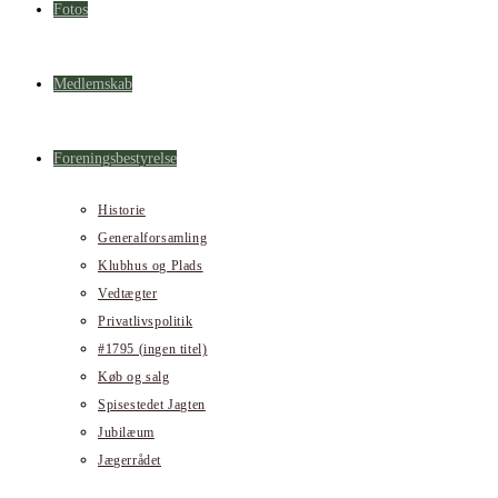
Fotos
Medlemskab
Foreningsbestyrelse
Historie
Generalforsamling
Klubhus og Plads
Vedtægter
Privatlivspolitik
#1795 (ingen titel)
Køb og salg
Spisestedet Jagten
Jubilæum
Jægerrådet