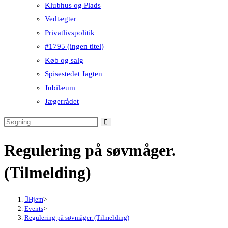
Klubhus og Plads
Vedtægter
Privatlivspolitik
#1795 (ingen titel)
Køb og salg
Spisestedet Jagten
Jubilæum
Jægerrådet
Regulering på søvmåger.
(Tilmelding)
Hjem
>
Events
>
Regulering på søvmåger. (Tilmelding)