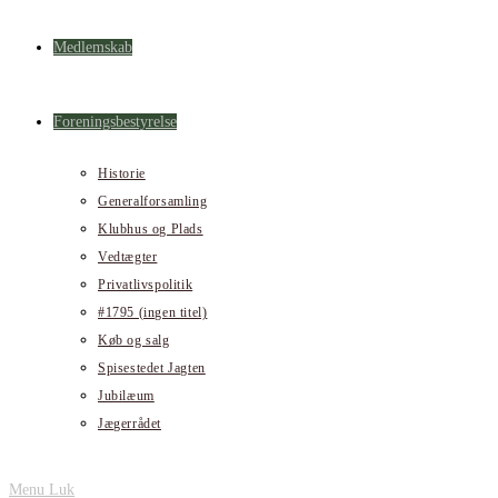
Medlemskab
Foreningsbestyrelse
Historie
Generalforsamling
Klubhus og Plads
Vedtægter
Privatlivspolitik
#1795 (ingen titel)
Køb og salg
Spisestedet Jagten
Jubilæum
Jægerrådet
Menu
Luk