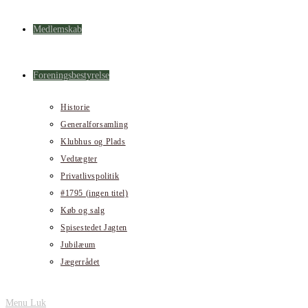
Medlemskab
Foreningsbestyrelse
Historie
Generalforsamling
Klubhus og Plads
Vedtægter
Privatlivspolitik
#1795 (ingen titel)
Køb og salg
Spisestedet Jagten
Jubilæum
Jægerrådet
Menu
Luk