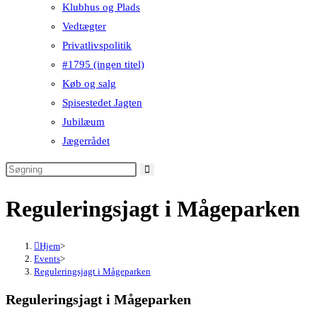
Klubhus og Plads
Vedtægter
Privatlivspolitik
#1795 (ingen titel)
Køb og salg
Spisestedet Jagten
Jubilæum
Jægerrådet
Reguleringsjagt i Mågeparken
Hjem
>
Events
>
Reguleringsjagt i Mågeparken
Reguleringsjagt i Mågeparken