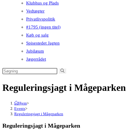
Klubhus og Plads
Vedtægter
Privatlivspolitik
#1795 (ingen titel)
Køb og salg
Spisestedet Jagten
Jubilæum
Jægerrådet
Reguleringsjagt i Mågeparken
Hjem
>
Events
>
Reguleringsjagt i Mågeparken
Reguleringsjagt i Mågeparken