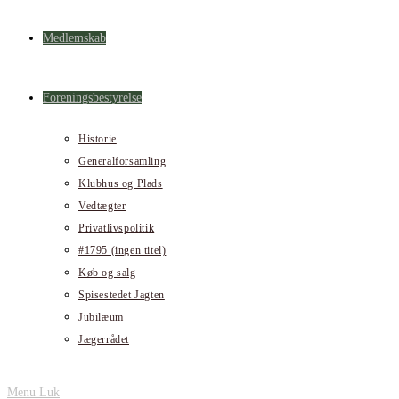
Medlemskab
Foreningsbestyrelse
Historie
Generalforsamling
Klubhus og Plads
Vedtægter
Privatlivspolitik
#1795 (ingen titel)
Køb og salg
Spisestedet Jagten
Jubilæum
Jægerrådet
Menu
Luk